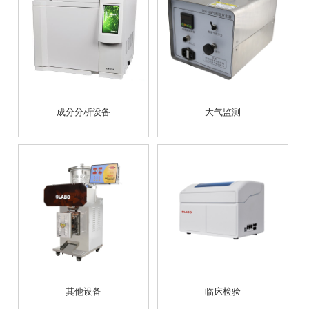
成分分析设备
大气监测
其他设备
临床检验