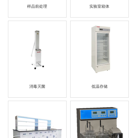
样品前处理
实验室箱体
消毒灭菌
低温存储