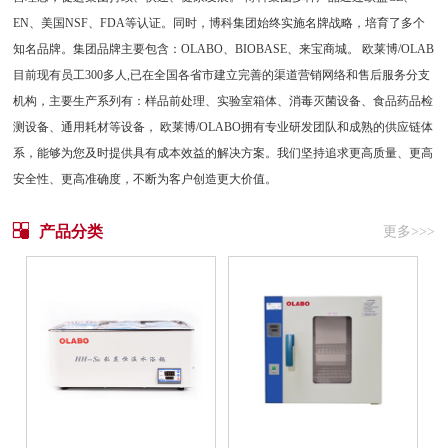
EN、美国NSF、FDA等认证。同时，博科集团始终实施名牌战略，培育了多个
知名品牌。集团品牌主要包含：OLABO、BIOBASE、来宝商城。 欧莱博/OLAB
目前现有员工300多人,已在全国各省市建立完善的渠道营销网络和售后服务分支
机构，主要生产系列有：样品前处理、实验室箱体、消毒灭菌设备、食品药品检
测设备、通用耗材等设备， 欧莱博/OLABO拥有专业研发团队和成熟的供应链体
系，能够为您及时提供具有成本效益的解决方案。我们坚持追求更高质量、更高
安全性、更高准确度，不断为客户创造更大价值。
产品分类
更多>>>