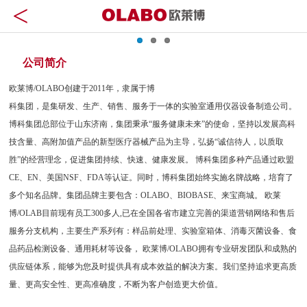
<
公司简介
欧莱博/OLABO创建于2011年，隶属于博
科集团，是集研发、生产、销售、服务于一体的实验室通用仪器设备制造公司。
博科集团总部位于山东济南，集团秉承“服务健康未来”的使命，坚持以发展高科
技含量、高附加值产品的新型医疗器械产品为主导，弘扬“诚信待人，以质取
胜”的经营理念，促进集团持续、快速、健康发展。 博科集团多种产品通过欧盟
CE、EN、美国NSF、FDA等认证。同时，博科集团始终实施名牌战略，培育了
多个知名品牌。集团品牌主要包含：OLABO、BIOBASE、来宝商城。 欧莱