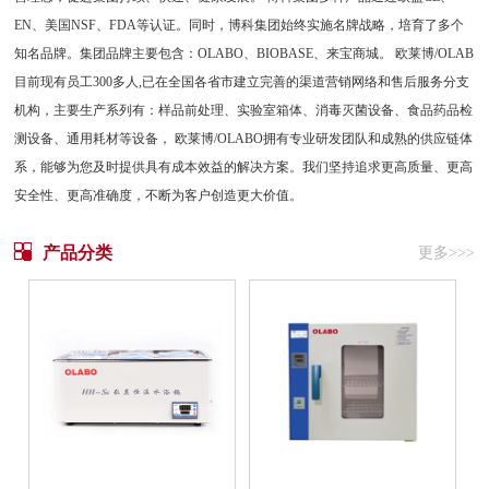
EN、美国NSF、FDA等认证。同时，博科集团始终实施名牌战略，培育了多个
知名品牌。集团品牌主要包含：OLABO、BIOBASE、来宝商城。 欧莱博/OLAB
目前现有员工300多人,已在全国各省市建立完善的渠道营销网络和售后服务分支
机构，主要生产系列有：样品前处理、实验室箱体、消毒灭菌设备、食品药品检
测设备、通用耗材等设备， 欧莱博/OLABO拥有专业研发团队和成熟的供应链体
系，能够为您及时提供具有成本效益的解决方案。我们坚持追求更高质量、更高
安全性、更高准确度，不断为客户创造更大价值。
产品分类
更多>>>