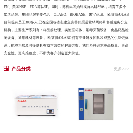
EN、美国NSF、FDA等认证。同时，博科集团始终实施名牌战略，培育了多个
知名品牌。集团品牌主要包含：OLABO、BIOBASE、来宝商城。 欧莱博/OLAB
目前现有员工300多人,已在全国各省市建立完善的渠道营销网络和售后服务分支
机构，主要生产系列有：样品前处理、实验室箱体、消毒灭菌设备、食品药品检
测设备、通用耗材等设备， 欧莱博/OLABO拥有专业研发团队和成熟的供应链体
系，能够为您及时提供具有成本效益的解决方案。我们坚持追求更高质量、更高
安全性、更高准确度，不断为客户创造更大价值。
产品分类
更多>>>