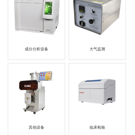
成分分析设备
大气监测
其他设备
临床检验