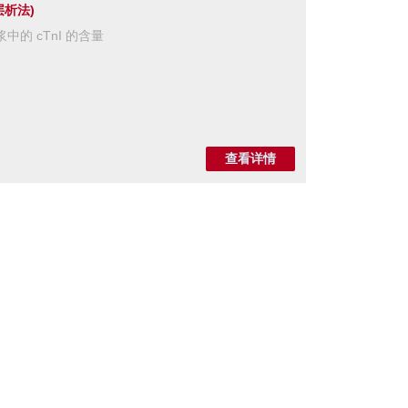
层析法)
的 cTnI 的含量
查看详情