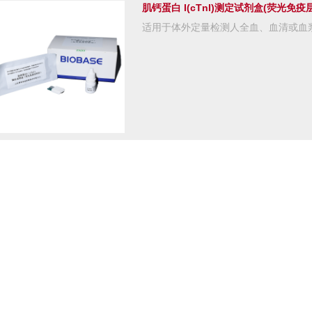
肌钙蛋白 I(cTnI)测定试剂盒(荧光免疫
适用于体外定量检测人全血、血清或血浆中