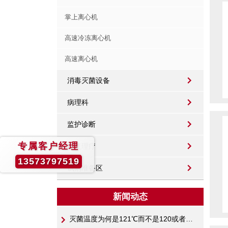
掌上离心机
高速冷冻离心机
高速离心机
消毒灭菌设备
病理科
监护诊断
专属客户经理
康复理疗
13573797519
试剂准备区
新闻动态
灭菌温度为何是121℃而不是120或者122℃呢？