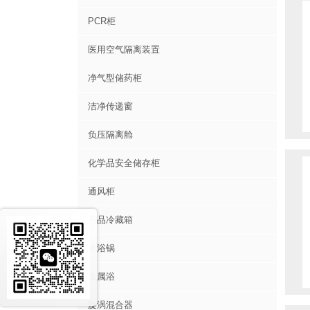
PCR柜
医用空气隔离装置
净气型储药柜
洁净传递窗
负压隔离舱
化学品安全储存柜
通风柜
药品冷藏箱
水浴锅
金属浴
旋涡混合器