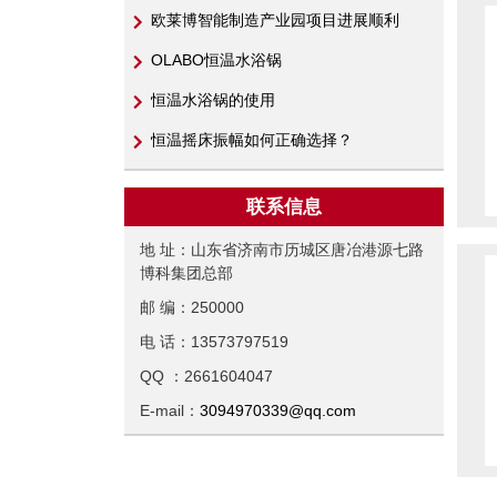
欧莱博智能制造产业园项目进展顺利
OLABO恒温水浴锅
恒温水浴锅的使用
恒温摇床振幅如何正确选择？
联系信息
地 址：山东省济南市历城区唐冶港源七路
博科集团总部
邮 编：250000
电 话：13573797519
QQ ：2661604047
E-mail：
3094970339@qq.com