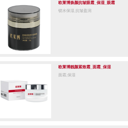
欧莱博焕颜抗皱眼霜_保湿_眼霜
锁水保湿,抗皱盈润
欧莱博靓颜紧致霜_面霜_保湿
面霜,保湿