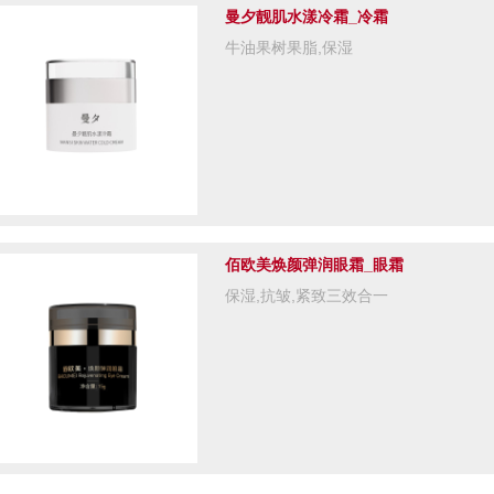
曼夕靓肌水漾冷霜_冷霜
牛油果树果脂,保湿
佰欧美焕颜弹润眼霜_眼霜
保湿,抗皱,紧致三效合一