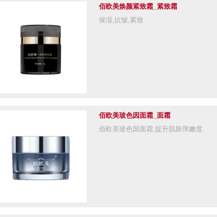
佰欧美焕颜紧致霜_紧致霜
保湿,抗皱,紧致
佰欧美玻色因面霜_面霜
佰欧美玻色因面霜,提升肌肤弹嫩度