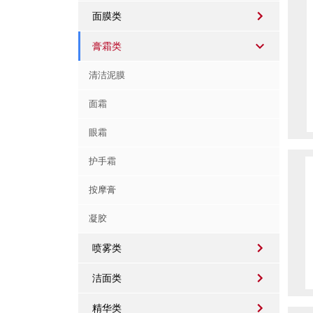
面膜类
膏霜类
清洁泥膜
面霜
眼霜
护手霜
按摩膏
凝胶
喷雾类
洁面类
精华类