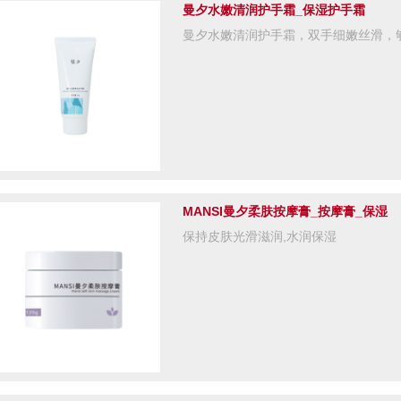
曼夕水嫩清润护手霜_保湿护手霜
曼夕水嫩清润护手霜，双手细嫩丝滑，
MANSI曼夕柔肤按摩膏_按摩膏_保湿
保持皮肤光滑滋润,水润保湿