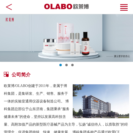
<
公司简介
欧莱博/OLABO创建于2011年，隶属于博
科集团，是集研发、生产、销售、服务于
一体的实验室通用仪器设备制造公司。 博
科集团总部位于山东济南，集团秉承“服务
健康未来”的使命，坚持以发展高科技含
量、高附加值产品的新型医疗器械产品为主导，弘扬“诚信待人，以质取胜”的经
营理念，促进集团持续、快速、健康发展。 博科集团多种产品通过欧盟CE、