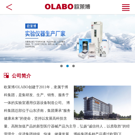
<
公司简介
欧莱博/OLABO创建于2011年，隶属于博
科集团，是集研发、生产、销售、服务于
一体的实验室通用仪器设备制造公司。 博
科集团总部位于山东济南，集团秉承“服务
健康未来”的使命，坚持以发展高科技含
量、高附加值产品的新型医疗器械产品为主导，弘扬“诚信待人，以质取胜”的经
营理念，促进集团持续、快速、健康发展。 博科集团多种产品通过欧盟CE、