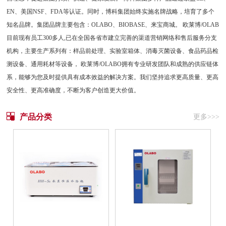
EN、美国NSF、FDA等认证。同时，博科集团始终实施名牌战略，培育了多个
知名品牌。集团品牌主要包含：OLABO、BIOBASE、来宝商城。 欧莱博/OLAB
目前现有员工300多人,已在全国各省市建立完善的渠道营销网络和售后服务分支
机构，主要生产系列有：样品前处理、实验室箱体、消毒灭菌设备、食品药品检
测设备、通用耗材等设备， 欧莱博/OLABO拥有专业研发团队和成熟的供应链体
系，能够为您及时提供具有成本效益的解决方案。我们坚持追求更高质量、更高
安全性、更高准确度，不断为客户创造更大价值。
产品分类
更多>>>