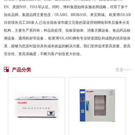
EN、美国NSF、FDA等认证。同时，博科集团始终实施名牌战略，培育了多个
知名品牌。集团品牌主要包含：OLABO、BIOBASE、来宝商城。 欧莱博/OLAB
目前现有员工300多人,已在全国各省市建立完善的渠道营销网络和售后服务分支
机构，主要生产系列有：样品前处理、实验室箱体、消毒灭菌设备、食品药品检
测设备、通用耗材等设备， 欧莱博/OLABO拥有专业研发团队和成熟的供应链体
系，能够为您及时提供具有成本效益的解决方案。我们坚持追求更高质量、更高
安全性、更高准确度，不断为客户创造更大价值。
产品分类
更多>>>