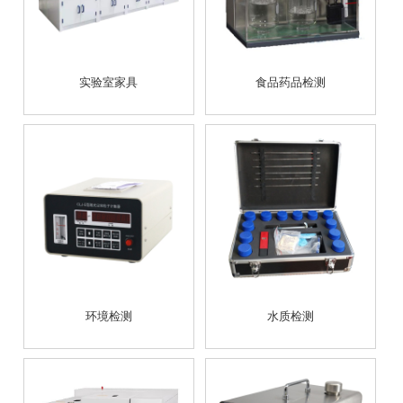
实验室家具
食品药品检测
环境检测
水质检测