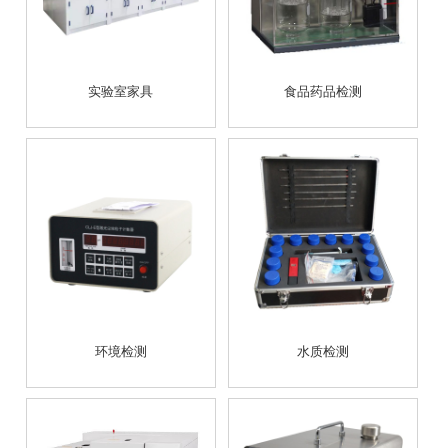
实验室家具
食品药品检测
环境检测
水质检测