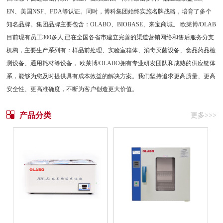
EN、美国NSF、FDA等认证。同时，博科集团始终实施名牌战略，培育了多个
知名品牌。集团品牌主要包含：OLABO、BIOBASE、来宝商城。 欧莱博/OLAB
目前现有员工300多人,已在全国各省市建立完善的渠道营销网络和售后服务分支
机构，主要生产系列有：样品前处理、实验室箱体、消毒灭菌设备、食品药品检
测设备、通用耗材等设备， 欧莱博/OLABO拥有专业研发团队和成熟的供应链体
系，能够为您及时提供具有成本效益的解决方案。我们坚持追求更高质量、更高
安全性、更高准确度，不断为客户创造更大价值。
产品分类
更多>>>