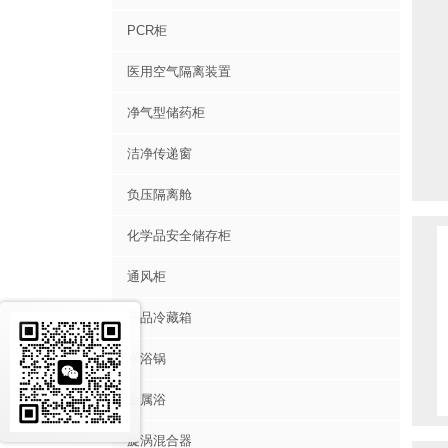
PCR柜
医用空气隔离装置
净气型储药柜
洁净传递窗
负压隔离舱
化学品安全储存柜
通风柜
药品冷藏箱
水浴锅
金属浴
旋涡混合器