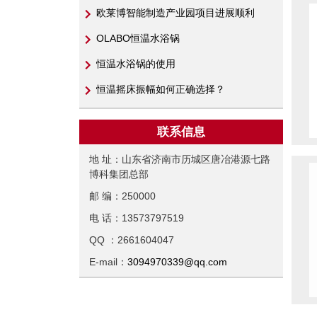
欧莱博智能制造产业园项目进展顺利
OLABO恒温水浴锅
恒温水浴锅的使用
恒温摇床振幅如何正确选择？
联系信息
地 址：山东省济南市历城区唐冶港源七路
博科集团总部
邮 编：250000
电 话：13573797519
QQ ：2661604047
E-mail：
3094970339@qq.com