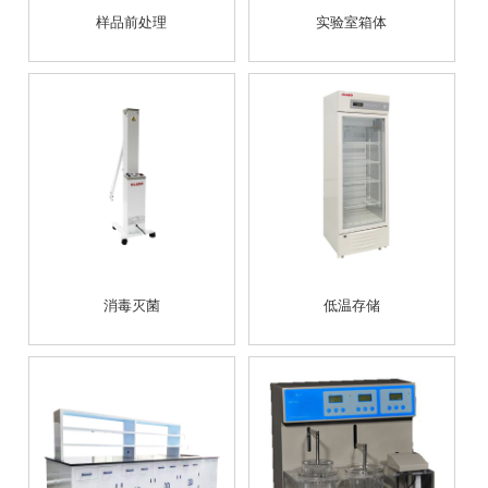
样品前处理
实验室箱体
消毒灭菌
低温存储