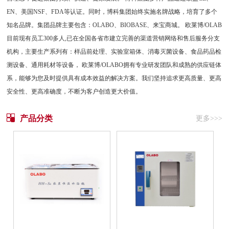
EN、美国NSF、FDA等认证。同时，博科集团始终实施名牌战略，培育了多个
知名品牌。集团品牌主要包含：OLABO、BIOBASE、来宝商城。 欧莱博/OLAB
目前现有员工300多人,已在全国各省市建立完善的渠道营销网络和售后服务分支
机构，主要生产系列有：样品前处理、实验室箱体、消毒灭菌设备、食品药品检
测设备、通用耗材等设备， 欧莱博/OLABO拥有专业研发团队和成熟的供应链体
系，能够为您及时提供具有成本效益的解决方案。我们坚持追求更高质量、更高
安全性、更高准确度，不断为客户创造更大价值。
产品分类
更多>>>