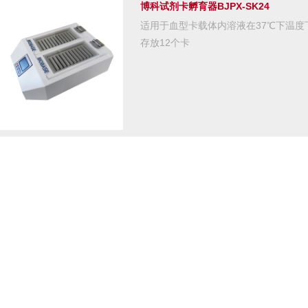
博科试剂卡孵育器BJPX-SK24
适用于血型卡载体内溶液在37℃下温
存放12个卡