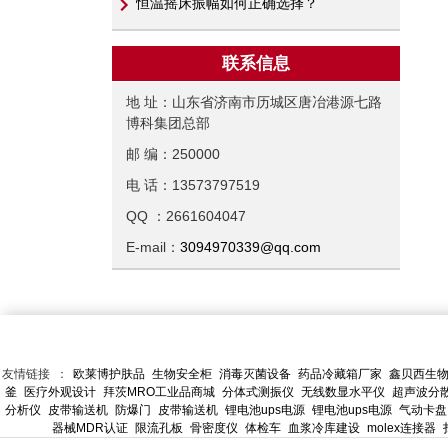
恒温摇床振幅如何正确选择？
联系信息
地 址：山东省济南市历城区唐冶港源七路
博科集团总部
邮 编：250000
电 话：13573797519
QQ ：2661604047
E-mail：
3094970339@qq.com
友情链接 ：
欧莱博护肤品
生物安全柜
消毒灭菌设备
药品冷藏箱厂家
鑫贝西生
釜
医疗外观设计
拜茨MRO工业品商城
分体式测振仪
无线数显水平仪
超声波分
分析仪
皮带输送机
防爆门
皮带输送机
锂电池ups电源
锂电池ups电源
气动卡盘
器械MDR认证
限流孔板
骨密度仪
体检车
血浆冷库建设
molex连接器