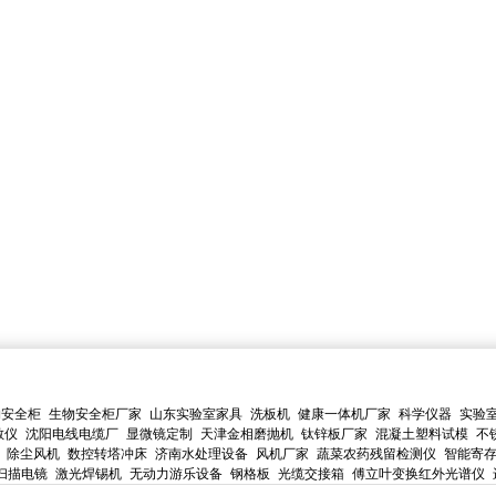
物安全柜
生物安全柜厂家
山东实验室家具
洗板机
健康一体机厂家
科学仪器
实验
散仪
沈阳电线电缆厂
显微镜定制
天津金相磨抛机
钛锌板厂家
混凝土塑料试模
不
除尘风机
数控转塔冲床
济南水处理设备
风机厂家
蔬菜农药残留检测仪
智能寄
扫描电镜
激光焊锡机
无动力游乐设备
钢格板
光缆交接箱
傅立叶变换红外光谱仪