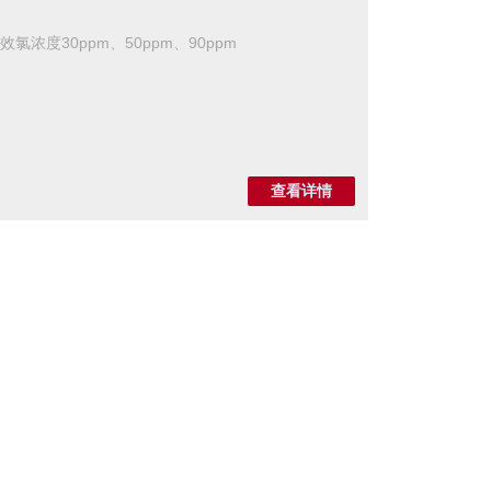
，有效氯浓度30ppm、50ppm、90ppm
查看详情