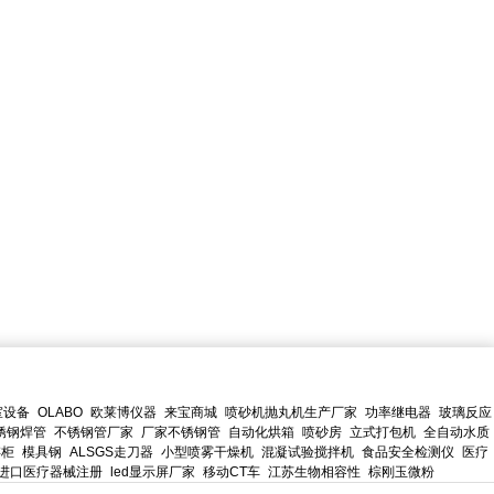
室设备
OLABO
欧莱博仪器
来宝商城
喷砂机抛丸机生产厂家
功率继电器
玻璃反应
锈钢焊管
不锈钢管厂家
厂家不锈钢管
自动化烘箱
喷砂房
立式打包机
全自动水质
存柜
模具钢
ALSGS走刀器
小型喷雾干燥机
混凝试验搅拌机
食品安全检测仪
医疗
进口医疗器械注册
led显示屏厂家
移动CT车
江苏生物相容性
棕刚玉微粉