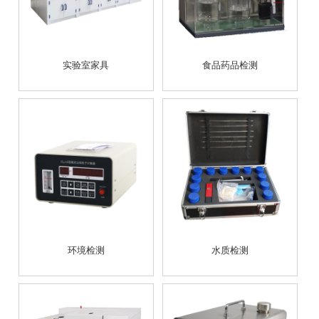
实验室家具
食品药品检测
环境检测
水质检测