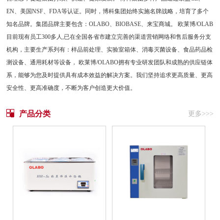
EN、美国NSF、FDA等认证。同时，博科集团始终实施名牌战略，培育了多个
知名品牌。集团品牌主要包含：OLABO、BIOBASE、来宝商城。 欧莱博/OLAB
目前现有员工300多人,已在全国各省市建立完善的渠道营销网络和售后服务分支
机构，主要生产系列有：样品前处理、实验室箱体、消毒灭菌设备、食品药品检
测设备、通用耗材等设备， 欧莱博/OLABO拥有专业研发团队和成熟的供应链体
系，能够为您及时提供具有成本效益的解决方案。我们坚持追求更高质量、更高
安全性、更高准确度，不断为客户创造更大价值。
产品分类
更多>>>