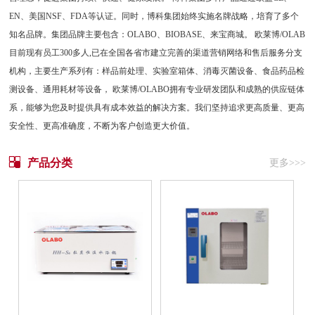
EN、美国NSF、FDA等认证。同时，博科集团始终实施名牌战略，培育了多个
知名品牌。集团品牌主要包含：OLABO、BIOBASE、来宝商城。 欧莱博/OLAB
目前现有员工300多人,已在全国各省市建立完善的渠道营销网络和售后服务分支
机构，主要生产系列有：样品前处理、实验室箱体、消毒灭菌设备、食品药品检
测设备、通用耗材等设备， 欧莱博/OLABO拥有专业研发团队和成熟的供应链体
系，能够为您及时提供具有成本效益的解决方案。我们坚持追求更高质量、更高
安全性、更高准确度，不断为客户创造更大价值。
产品分类
更多>>>