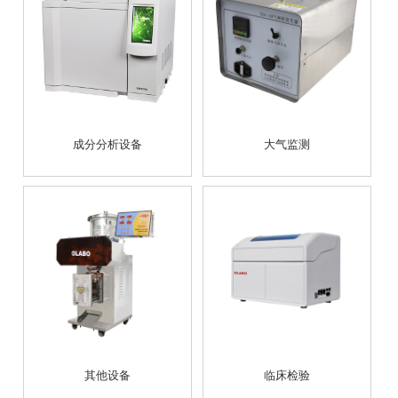
成分分析设备
大气监测
其他设备
临床检验